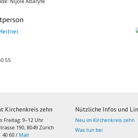
de: Nijolé Abaryté
tperson
Meitner
40 55
at Kirchenkreis zehn
Nützliche Infos und Li
s Freitag: 9–12 Uhr
Neu im Kirchenkreis zehn
trasse 190, 8049 Zürich
Was tun bei
1 40 60 /
Mail