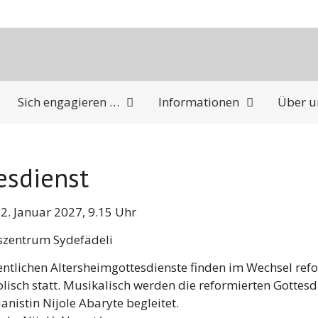
Sich engagieren …
Informationen
Über u
esdienst
2. Januar 2027, 9.15 Uhr
rszentrum Sydefädeli
ntlichen Altersheimgottesdienste finden im Wechsel ref
lisch statt. Musikalisch werden die reformierten Gottesd
ianistin Nijole Abaryte begleitet.