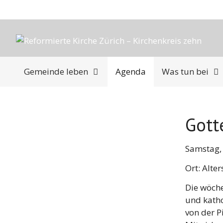
Springe
zum
Inhalt
Gemeinde leben
Agenda
Was tun bei
Gott
Samstag, 
Ort: Alte
Die wöche
und katho
von der P