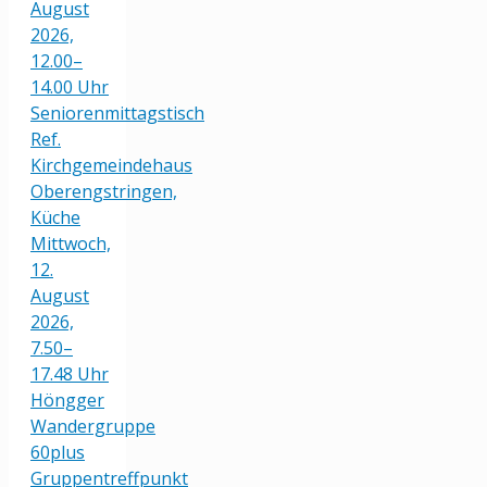
August
2026,
12.00–
14.00 Uhr
Seniorenmittagstisch
Ref.
Kirchgemeindehaus
Oberengstringen,
Küche
Mittwoch,
12.
August
2026,
7.50–
17.48 Uhr
Höngger
Wandergruppe
60plus
Gruppentreffpunkt