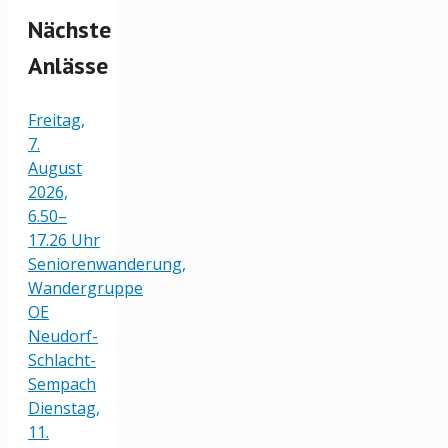
Nächste
Anlässe
Freitag,
7.
August
2026,
6.50–
17.26 Uhr
Seniorenwanderung,
Wandergruppe
OE
Neudorf-
Schlacht-
Sempach
Dienstag,
11.