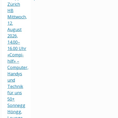
Zürich
HB
Mittwoch,
12.
August
2026,
14.00–
16.00 Uhr
«Compi-
hilf» –
Computer,
Handys
und
Technik
für uns
50+
Sonnegg
Höngg,
Lounge