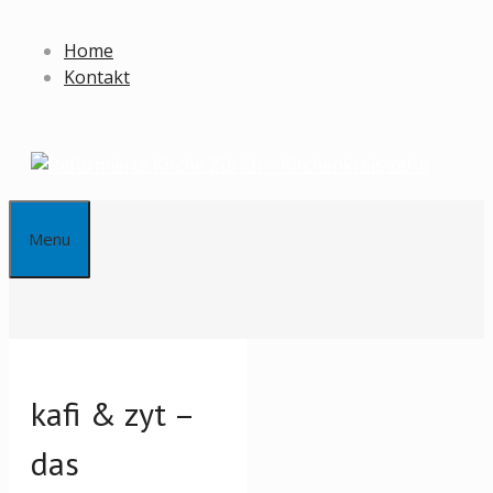
Springe
zum
Home
Inhalt
Kontakt
Menu
kafi & zyt –
das