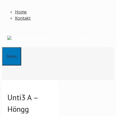
Springe
zum
Home
Inhalt
Kontakt
Menu
Unti3 A –
Höngg