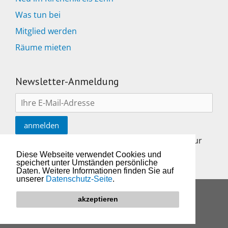
Was tun bei
Mitglied werden
Räume mieten
Newsletter-Anmeldung
Nach Eingabe einer Mailadresse gehts weiter zur
Auswahl Ihrer Wünsche
Diese Webseite verwendet Cookies und
speichert unter Umständen persönliche
Daten. Weitere Informationen finden Sie auf
unserer
Datenschutz-Seite
.
Impressum & Datenschutzerklärung
akzeptieren
© 2026 Kirchenkreis10