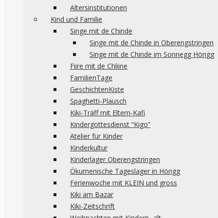
Altersinstitutionen
Kind und Familie
Singe mit de Chinde
Singe mit de Chinde in Oberengstringen
Singe mit de Chinde im Sonnegg Höngg
Fiire mit de Chliine
FamilienTage
GeschichtenKiste
Spaghetti-Plausch
Kiki-Träff mit Eltern-Kafi
Kindergottesdienst “Kigo”
Atelier für Kinder
Kinderkultur
Kinderlager Oberengstringen
Ökumenische Tageslager in Höngg
Ferienwoche mit KLEIN und gross
Kiki am Bazar
Kiki-Zeitschrift
Weihnachten mit Kindern -alt