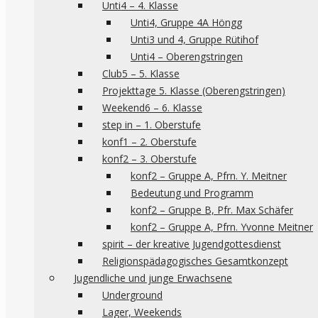
Unti4 – 4. Klasse
Unti4, Gruppe 4A Höngg
Unti3 und 4, Gruppe Rütihof
Unti4 – Oberengstringen
Club5 – 5. Klasse
Projekttage 5. Klasse (Oberengstringen)
Weekend6 – 6. Klasse
step in – 1. Oberstufe
konf1 – 2. Oberstufe
konf2 – 3. Oberstufe
konf2 – Gruppe A, Pfrn. Y. Meitner
Bedeutung und Programm
konf2 – Gruppe B, Pfr. Max Schäfer
konf2 – Gruppe A, Pfrn. Yvonne Meitner
spirit – der kreative Jugendgottesdienst
Religionspädagogisches Gesamtkonzept
Jugendliche und junge Erwachsene
Underground
Lager, Weekends