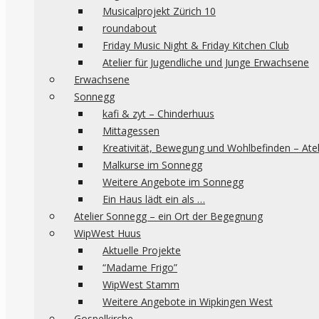
Musicalprojekt Zürich 10
roundabout
Friday Music Night & Friday Kitchen Club
Atelier für Jugendliche und Junge Erwachsene
Erwachsene
Sonnegg
kafi & zyt – Chinderhuus
Mittagessen
Kreativität, Bewegung und Wohlbefinden – Ate
Malkurse im Sonnegg
Weitere Angebote im Sonnegg
Ein Haus lädt ein als …
Atelier Sonnegg – ein Ort der Begegnung
WipWest Huus
Aktuelle Projekte
“Madame Frigo”
WipWest Stamm
Weitere Angebote in Wipkingen West
Gospelkirche