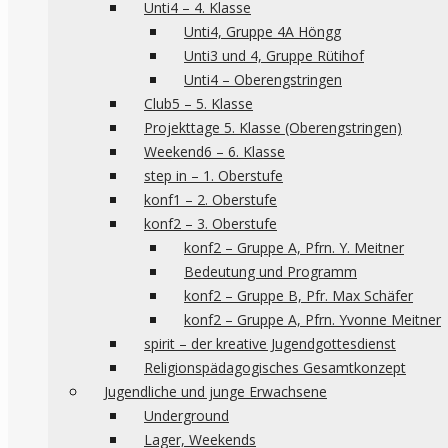
Unti4 – 4. Klasse
Unti4, Gruppe 4A Höngg
Unti3 und 4, Gruppe Rütihof
Unti4 – Oberengstringen
Club5 – 5. Klasse
Projekttage 5. Klasse (Oberengstringen)
Weekend6 – 6. Klasse
step in – 1. Oberstufe
konf1 – 2. Oberstufe
konf2 – 3. Oberstufe
konf2 – Gruppe A, Pfrn. Y. Meitner
Bedeutung und Programm
konf2 – Gruppe B, Pfr. Max Schäfer
konf2 – Gruppe A, Pfrn. Yvonne Meitner
spirit – der kreative Jugendgottesdienst
Religionspädagogisches Gesamtkonzept
Jugendliche und junge Erwachsene
Underground
Lager, Weekends