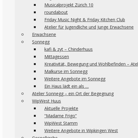
Musicalprojekt Zürich 10
roundabout
Friday Music Night & Friday Kitchen Club
Atelier für Jugendliche und Junge Erwachsene
Erwachsene
Sonnegg
kafi & zyt – Chinderhuus
Mittagessen
Kreativität, Bewegung und Wohlbefinden – Ate
Malkurse im Sonnegg
Weitere Angebote im Sonnegg
Ein Haus lädt ein als …
Atelier Sonnegg – ein Ort der Begegnung
WipWest Huus
Aktuelle Projekte
“Madame Frigo”
WipWest Stamm
Weitere Angebote in Wipkingen West
Gospelkirche