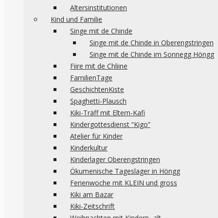
Altersinstitutionen
Kind und Familie
Singe mit de Chinde
Singe mit de Chinde in Oberengstringen
Singe mit de Chinde im Sonnegg Höngg
Fiire mit de Chliine
FamilienTage
GeschichtenKiste
Spaghetti-Plausch
Kiki-Träff mit Eltern-Kafi
Kindergottesdienst “Kigo”
Atelier für Kinder
Kinderkultur
Kinderlager Oberengstringen
Ökumenische Tageslager in Höngg
Ferienwoche mit KLEIN und gross
Kiki am Bazar
Kiki-Zeitschrift
Weihnachten mit Kindern -alt