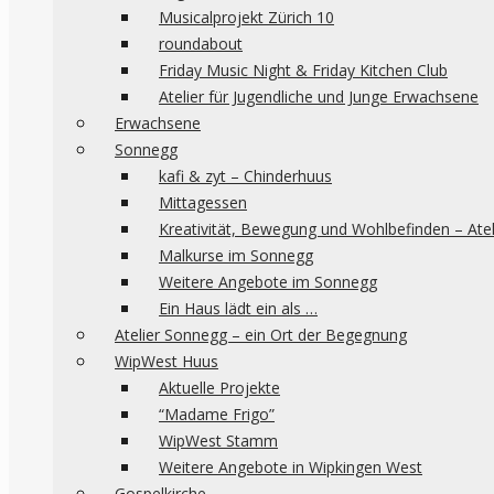
Musicalprojekt Zürich 10
roundabout
Friday Music Night & Friday Kitchen Club
Atelier für Jugendliche und Junge Erwachsene
Erwachsene
Sonnegg
kafi & zyt – Chinderhuus
Mittagessen
Kreativität, Bewegung und Wohlbefinden – Ate
Malkurse im Sonnegg
Weitere Angebote im Sonnegg
Ein Haus lädt ein als …
Atelier Sonnegg – ein Ort der Begegnung
WipWest Huus
Aktuelle Projekte
“Madame Frigo”
WipWest Stamm
Weitere Angebote in Wipkingen West
Gospelkirche