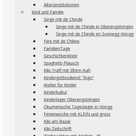
Altersinstitutionen
Kind und Familie
Singe mit de Chinde
Singe mit de Chinde in Oberengstringen
Singe mit de Chinde im Sonnegg Höngg
Fiire mit de Chliine
FamilienTage
GeschichtenKiste
Spaghetti-Plausch
Kiki-Träff mit Eltern-Kafi
Kindergottesdienst “Kigo”
Atelier für Kinder
Kinderkultur
Kinderlager Oberengstringen
Ökumenische Tageslager in Höngg
Ferienwoche mit KLEIN und gross
Kiki am Bazar
Kiki-Zeitschrift
Weihnachten mit Kindern -alt