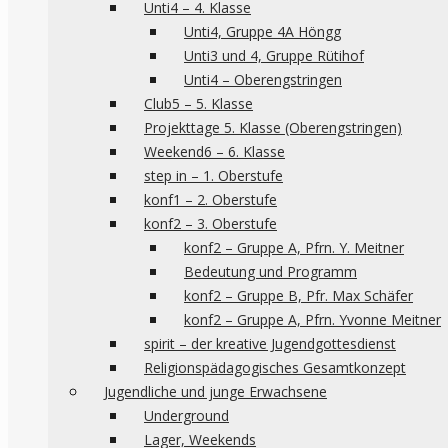
Unti4 – 4. Klasse
Unti4, Gruppe 4A Höngg
Unti3 und 4, Gruppe Rütihof
Unti4 – Oberengstringen
Club5 – 5. Klasse
Projekttage 5. Klasse (Oberengstringen)
Weekend6 – 6. Klasse
step in – 1. Oberstufe
konf1 – 2. Oberstufe
konf2 – 3. Oberstufe
konf2 – Gruppe A, Pfrn. Y. Meitner
Bedeutung und Programm
konf2 – Gruppe B, Pfr. Max Schäfer
konf2 – Gruppe A, Pfrn. Yvonne Meitner
spirit – der kreative Jugendgottesdienst
Religionspädagogisches Gesamtkonzept
Jugendliche und junge Erwachsene
Underground
Lager, Weekends