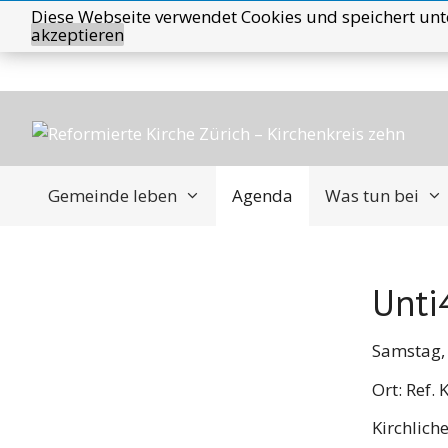
Springe
Diese Webseite verwendet Cookies und speichert unt
akzeptieren
zum
Inhalt
Gemeinde leben
Agenda
Was tun bei
Unti
Samstag,
Ort: Ref.
Kirchliche