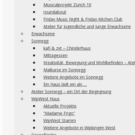
Musicalprojekt Zürich 10
roundabout
Friday Music Night & Friday Kitchen Club
Atelier für Jugendliche und Junge Erwachsene
Erwachsene
Sonnegg
kafi & zyt – Chinderhuus
Mittagessen
Kreativität, Bewegung und Wohlbefinden – Ate
Malkurse im Sonnegg
Weitere Angebote im Sonnegg
Ein Haus lädt ein als …
Atelier Sonnegg – ein Ort der Begegnung
WipWest Huus
Aktuelle Projekte
“Madame Frigo”
WipWest Stamm
Weitere Angebote in Wipkingen West
Gospelkirche