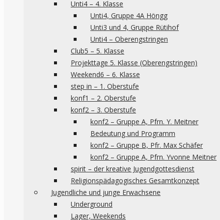
Unti4 – 4. Klasse
Unti4, Gruppe 4A Höngg
Unti3 und 4, Gruppe Rütihof
Unti4 – Oberengstringen
Club5 – 5. Klasse
Projekttage 5. Klasse (Oberengstringen)
Weekend6 – 6. Klasse
step in – 1. Oberstufe
konf1 – 2. Oberstufe
konf2 – 3. Oberstufe
konf2 – Gruppe A, Pfrn. Y. Meitner
Bedeutung und Programm
konf2 – Gruppe B, Pfr. Max Schäfer
konf2 – Gruppe A, Pfrn. Yvonne Meitner
spirit – der kreative Jugendgottesdienst
Religionspädagogisches Gesamtkonzept
Jugendliche und junge Erwachsene
Underground
Lager, Weekends