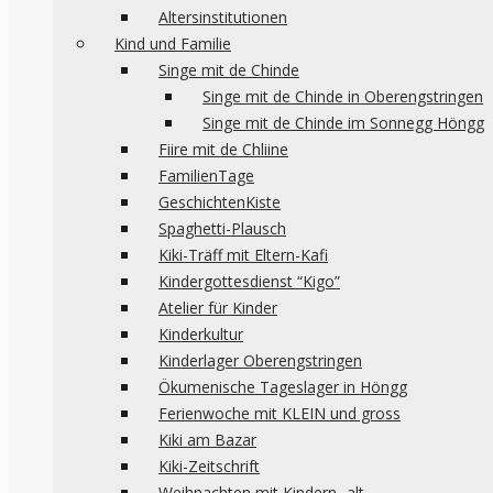
Altersinstitutionen
Kind und Familie
Singe mit de Chinde
Singe mit de Chinde in Oberengstringen
Singe mit de Chinde im Sonnegg Höngg
Fiire mit de Chliine
FamilienTage
GeschichtenKiste
Spaghetti-Plausch
Kiki-Träff mit Eltern-Kafi
Kindergottesdienst “Kigo”
Atelier für Kinder
Kinderkultur
Kinderlager Oberengstringen
Ökumenische Tageslager in Höngg
Ferienwoche mit KLEIN und gross
Kiki am Bazar
Kiki-Zeitschrift
Weihnachten mit Kindern -alt