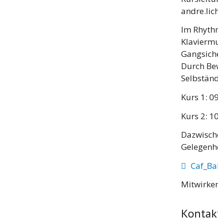
andre.lic
Im Rhythm
Klaviermu
Gangsiche
Durch Bew
Selbstän
Kurs 1: 0
Kurs 2: 1
Dazwisch
Gelegenhe
Caf_Ba
Mitwirken
Kontak