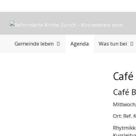
Springe
zum
Inhalt
Gemeinde leben
Agenda
Was tun bei
Café
Café 
Mittwoch,
Ort: Ref.
Rhytmikk
Kursleitu