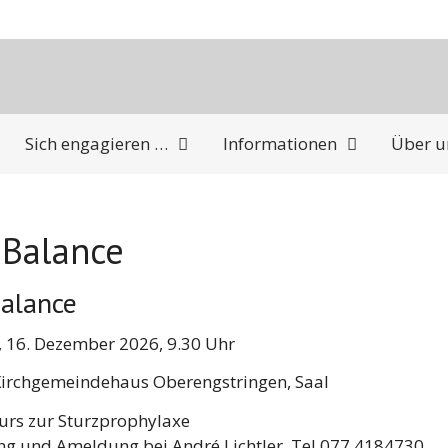
Sich engagieren …
Informationen
Über u
 Balance
Balance
 16. Dezember 2026, 9.30 Uhr
 Kirchgemeindehaus Oberengstringen, Saal
urs zur Sturzprophylaxe
ng und Ameldung bei André Lichtler, Tel 077 4184730,