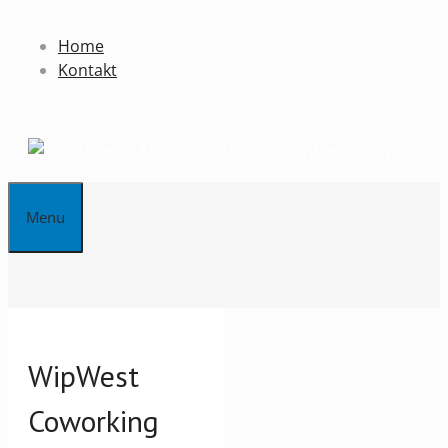
Springe
zum
Home
Inhalt
Kontakt
Menu
WipWest
Coworking