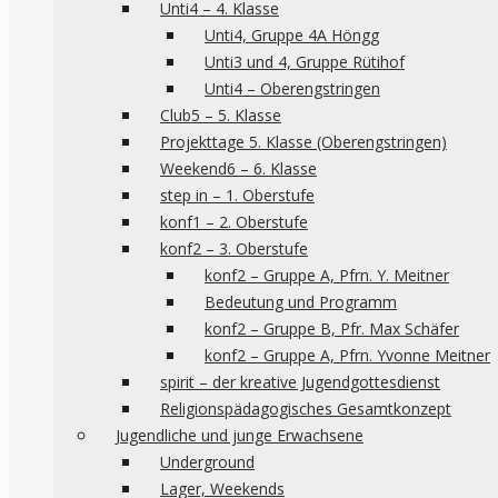
Unti4 – 4. Klasse
Unti4, Gruppe 4A Höngg
Unti3 und 4, Gruppe Rütihof
Unti4 – Oberengstringen
Club5 – 5. Klasse
Projekttage 5. Klasse (Oberengstringen)
Weekend6 – 6. Klasse
step in – 1. Oberstufe
konf1 – 2. Oberstufe
konf2 – 3. Oberstufe
konf2 – Gruppe A, Pfrn. Y. Meitner
Bedeutung und Programm
konf2 – Gruppe B, Pfr. Max Schäfer
konf2 – Gruppe A, Pfrn. Yvonne Meitner
spirit – der kreative Jugendgottesdienst
Religionspädagogisches Gesamtkonzept
Jugendliche und junge Erwachsene
Underground
Lager, Weekends