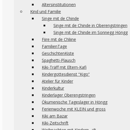
Altersinstitutionen
Kind und Familie
Singe mit de Chinde
Singe mit de Chinde in Oberengstringen
Singe mit de Chinde im Sonnegg Höngg
Fiire mit de Chliine
FamilienTage
GeschichtenKiste
Spaghetti-Plausch
Kiki-Träff mit Eltern-Kafi
Kindergottesdienst “Kigo”
Atelier für Kinder
Kinderkultur
Kinderlager Oberengstringen
Ökumenische Tageslager in Höngg
Ferienwoche mit KLEIN und gross
Kiki am Bazar
Kiki-Zeitschrift
Weihnachten mit Kindern -alt