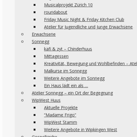
Musicalprojekt Zürich 10
roundabout
Friday Music Night & Friday Kitchen Club
Atelier für Jugendliche und Junge Erwachsene
Erwachsene
Sonnegg
kafi & zyt – Chinderhuus
Mittagessen
Kreativität, Bewegung und Wohlbefinden – Ate
Malkurse im Sonnegg
Weitere Angebote im Sonnegg
Ein Haus lädt ein als …
Atelier Sonnegg – ein Ort der Begegnung
WipWest Huus
Aktuelle Projekte
“Madame Frigo”
WipWest Stamm
Weitere Angebote in Wipkingen West
Gospelkirche