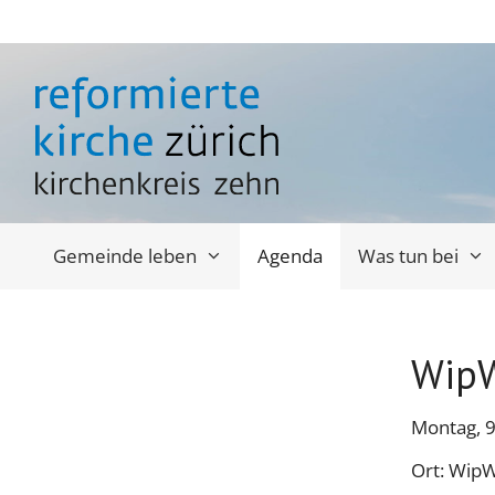
Springe
zum
Inhalt
Gemeinde leben
Agenda
Was tun bei
WipW
Montag, 
Ort: Wip