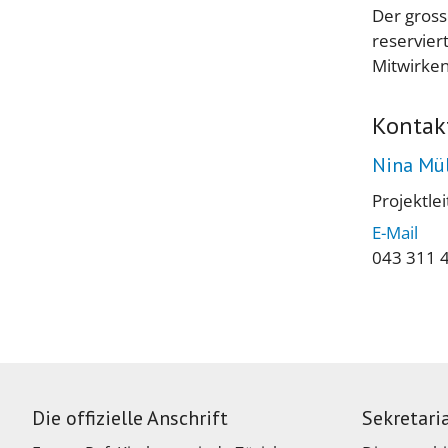
Der gross
reservier
Mitwirke
Kontak
Nina Mül
Projektle
E-Mail
043 311 
Die offizielle Anschrift
Sekretari