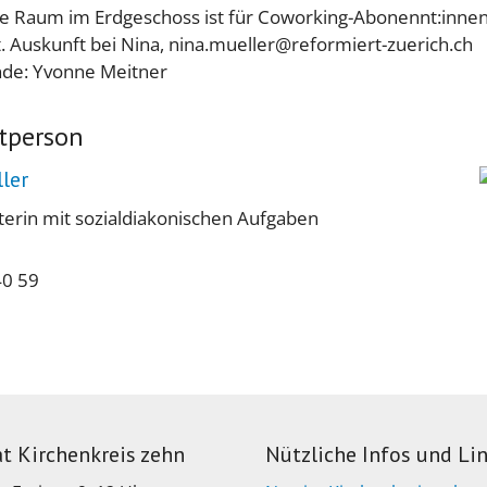
e Raum im Erdgeschoss ist für Coworking-Abonennt:inne
t. Auskunft bei Nina, nina.mueller@reformiert-zuerich.ch
nde: Yvonne Meitner
tperson
ler
iterin mit sozialdiakonischen Aufgaben
40 59
at Kirchenkreis zehn
Nützliche Infos und Li