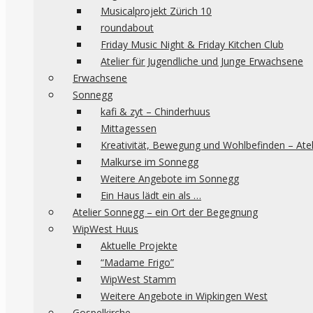
Musicalprojekt Zürich 10
roundabout
Friday Music Night & Friday Kitchen Club
Atelier für Jugendliche und Junge Erwachsene
Erwachsene
Sonnegg
kafi & zyt – Chinderhuus
Mittagessen
Kreativität, Bewegung und Wohlbefinden – Ate
Malkurse im Sonnegg
Weitere Angebote im Sonnegg
Ein Haus lädt ein als …
Atelier Sonnegg – ein Ort der Begegnung
WipWest Huus
Aktuelle Projekte
“Madame Frigo”
WipWest Stamm
Weitere Angebote in Wipkingen West
Gospelkirche