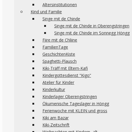
Altersinstitutionen
Kind und Familie
Singe mit de Chinde
Singe mit de Chinde in Oberengstringen
Singe mit de Chinde im Sonnegg Höngg
Fiire mit de Chliine
FamilienTage
GeschichtenKiste
Spaghetti-Plausch
Kiki-Träff mit Eltern-Kafi
Kindergottesdienst “Kigo”
Atelier für Kinder
Kinderkultur
Kinderlager Oberengstringen
Ökumenische Tageslager in Höngg
Ferienwoche mit KLEIN und gross
Kiki am Bazar
Kiki-Zeitschrift
Weihnachten mit Kindern -alt