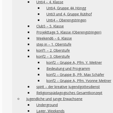
Unti4 – 4. Klasse
Unti4, Gruppe 4A Höngg
Unti3 und 4, Gruppe Rütihof
Unti4 – Oberengstringen
Club5 – 5. Klasse
Projekttage 5. Klasse (Oberengstringen)
Weekend6 – 6. Klasse
step in – 1. Oberstufe
konf1 – 2. Oberstufe
konf2 – 3. Oberstufe
konf2 – Gruppe A, Pfrn. Y. Meitner
Bedeutung und Programm
konf2 – Gruppe B, Pfr. Max Schäfer
konf2 – Gruppe A, Pfrn. Yvonne Meitner
spirit – der kreative Jugendgottesdienst
Religionspädagogisches Gesamtkonzept
Jugendliche und junge Erwachsene
Underground
Lager, Weekends