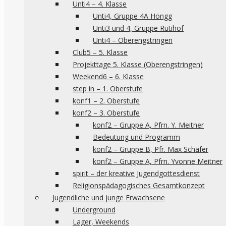
Unti4 – 4. Klasse
Unti4, Gruppe 4A Höngg
Unti3 und 4, Gruppe Rütihof
Unti4 – Oberengstringen
Club5 – 5. Klasse
Projekttage 5. Klasse (Oberengstringen)
Weekend6 – 6. Klasse
step in – 1. Oberstufe
konf1 – 2. Oberstufe
konf2 – 3. Oberstufe
konf2 – Gruppe A, Pfrn. Y. Meitner
Bedeutung und Programm
konf2 – Gruppe B, Pfr. Max Schäfer
konf2 – Gruppe A, Pfrn. Yvonne Meitner
spirit – der kreative Jugendgottesdienst
Religionspädagogisches Gesamtkonzept
Jugendliche und junge Erwachsene
Underground
Lager, Weekends