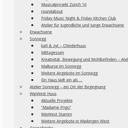
Musicalprojekt Zürich 10
roundabout
Friday Music Night & Friday Kitchen Club
Atelier für Jugendliche und Junge Erwachsene
Erwachsene
Sonnegg
kafi & zyt – Chinderhuus
Mittagessen
Kreativität, Bewegung und Wohlbefinden – Ate
Malkurse im Sonnegg
Weitere Angebote im Sonnegg
Ein Haus lädt ein als …
Atelier Sonnegg – ein Ort der Begegnung
WipWest Huus
Aktuelle Projekte
“Madame Frigo”
WipWest Stamm
Weitere Angebote in Wipkingen West
Gospelkirche