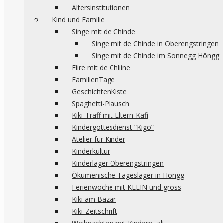
Altersinstitutionen
Kind und Familie
Singe mit de Chinde
Singe mit de Chinde in Oberengstringen
Singe mit de Chinde im Sonnegg Höngg
Fiire mit de Chliine
FamilienTage
GeschichtenKiste
Spaghetti-Plausch
Kiki-Träff mit Eltern-Kafi
Kindergottesdienst “Kigo”
Atelier für Kinder
Kinderkultur
Kinderlager Oberengstringen
Ökumenische Tageslager in Höngg
Ferienwoche mit KLEIN und gross
Kiki am Bazar
Kiki-Zeitschrift
Weihnachten mit Kindern -alt