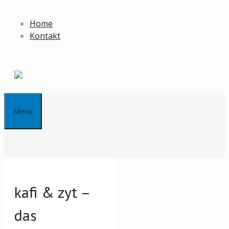
Springe
zum
Home
Inhalt
Kontakt
Menu
kafi & zyt –
das