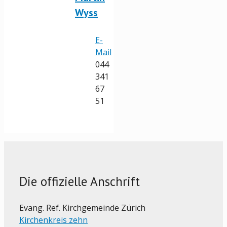
Wyss
E-
Mail
044
341
67
51
Die offizielle Anschrift
Evang. Ref. Kirchgemeinde Zürich
Kirchenkreis zehn