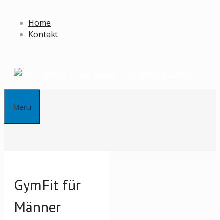
Springe
zum
Home
Inhalt
Kontakt
Menu
GymFit für
Männer