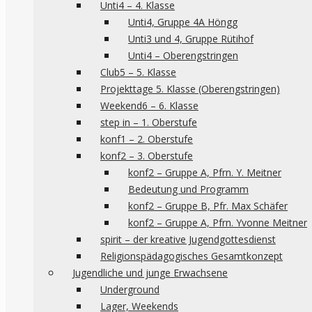
Unti4 – 4. Klasse
Unti4, Gruppe 4A Höngg
Unti3 und 4, Gruppe Rütihof
Unti4 – Oberengstringen
Club5 – 5. Klasse
Projekttage 5. Klasse (Oberengstringen)
Weekend6 – 6. Klasse
step in – 1. Oberstufe
konf1 – 2. Oberstufe
konf2 – 3. Oberstufe
konf2 – Gruppe A, Pfrn. Y. Meitner
Bedeutung und Programm
konf2 – Gruppe B, Pfr. Max Schäfer
konf2 – Gruppe A, Pfrn. Yvonne Meitner
spirit – der kreative Jugendgottesdienst
Religionspädagogisches Gesamtkonzept
Jugendliche und junge Erwachsene
Underground
Lager, Weekends