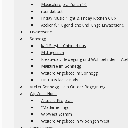
Musicalprojekt Zürich 10
roundabout
Friday Music Night & Friday Kitchen Club
Atelier für Jugendliche und Junge Erwachsene
Erwachsene
Sonnegg
kafi & zyt – Chinderhuus
Mittagessen
Kreativität, Bewegung und Wohlbefinden – Ate
Malkurse im Sonnegg
Weitere Angebote im Sonnegg
Ein Haus lädt ein als …
Atelier Sonnegg – ein Ort der Begegnung
WipWest Huus
Aktuelle Projekte
“Madame Frigo”
WipWest Stamm
Weitere Angebote in Wipkingen West
Gospelkirche