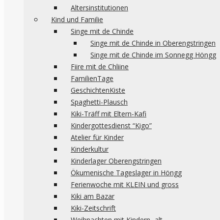
Altersinstitutionen
Kind und Familie
Singe mit de Chinde
Singe mit de Chinde in Oberengstringen
Singe mit de Chinde im Sonnegg Höngg
Fiire mit de Chliine
FamilienTage
GeschichtenKiste
Spaghetti-Plausch
Kiki-Träff mit Eltern-Kafi
Kindergottesdienst “Kigo”
Atelier für Kinder
Kinderkultur
Kinderlager Oberengstringen
Ökumenische Tageslager in Höngg
Ferienwoche mit KLEIN und gross
Kiki am Bazar
Kiki-Zeitschrift
Weihnachten mit Kindern -alt