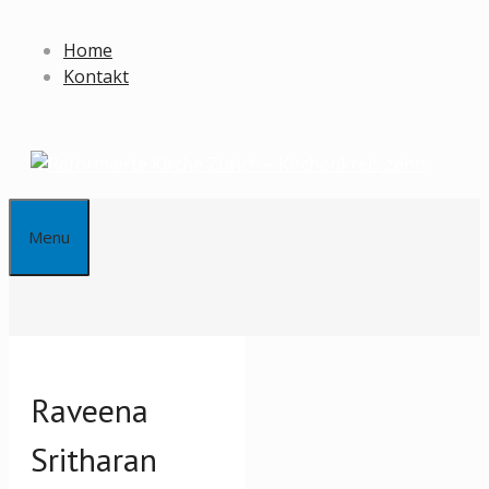
Springe
zum
Home
Inhalt
Kontakt
Menu
Raveena
Sritharan